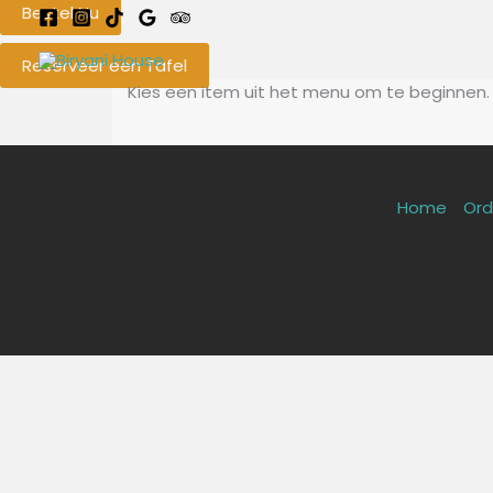
Ga
Bestel Nu
naar
de
Reserveer een Tafel
inhoud
Kies een item uit het menu om te beginnen.
Home
Ord