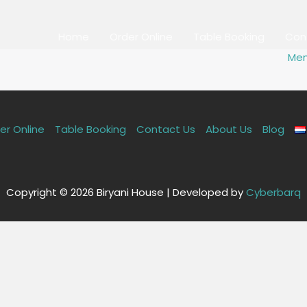
Home
Order Online
Table Booking
Con
Men
er Online
Table Booking
Contact Us
About Us
Blog
Copyright © 2026 Biryani House | Developed by
Cyberbarq