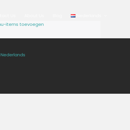
tact Us
About Us
Blog
Nederlands
u-items toevoegen
Nederlands